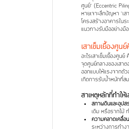
ศูนย์" (Eccentric Pili
หาย
เจาะลึกปัญหา "เสา
โครงสร้างอาคารในระย
แนวทางรับมืออย่างมือ
เสาเข็มเยื้องศูนย์
อะไร
เสาเข็มเยื้องศูนย
จุดศูนย์กลางของเสาต
ออกแบบให้แรงจากตัวอา
เกิดการรับน้ำหนักที่สม
สาเหตุหลักที่ทำให้
สภาพดินและอุปสร
เดิม หรือรากไม้ 
ความคลาดเคลื่อ
ระหว่างการทำง