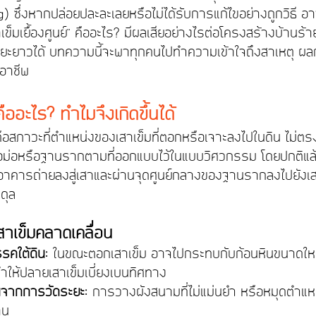
ng) ซึ่งหากปล่อยปละละเลยหรือไม่ได้รับการแก้ไขอย่างถูกวิธี อ
เข็มเยื้องศูนย์" คืออะไร? มีผลเสียอย่างไรต่อโครงสร้างบ้าน
ร้า
ะยาวได้ บทความนี้จะพาทุกคนไปทำความเข้าใจถึงสาเหตุ ผ
อาชีพ
คืออะไร? ทำไมจึงเกิดขึ้นได้
์ คือสภาวะที่ตำแหน่งของเสาเข็มที่ตอกหรือเจาะลงไปในดิน ไม่ต
อม่อหรือฐานรากตามที่ออกแบบไว้ในแบบวิศวกรรม โดยปกติแล
คารถ่ายลงสู่เสาและผ่านจุดศูนย์กลางของฐานรากลงไปยังเสาเ
ดุล
เสาเข็มคลาดเคลื่อน
รคใต้ดิน:
 ในขณะตอกเสาเข็ม อาจไปกระทบกับก้อนหินขนาดใ
ทำให้ปลายเสาเข็มเบี่ยงเบนทิศทาง
นจากการวัดระยะ:
 การวางผังสนามที่ไม่แม่นยำ หรือหมุดตำแหน่
าน