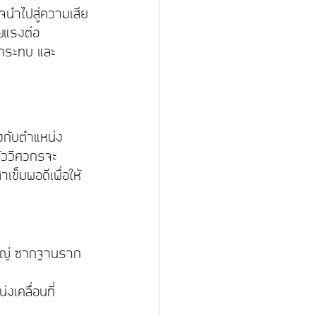
าจนำไปสู่ความเสีย
ยแรงต่อ
ลกระทบ และ
รงกับตำแหน่ง
้ววิศวกรจะ
ข็มพอดีเพื่อให้
หญ่ ซากฐานราก
งเคลื่อนที่