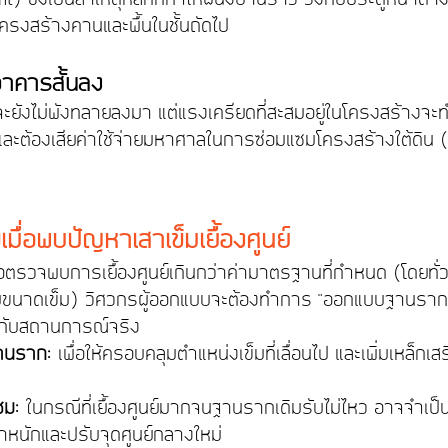
ครงสร้างคานและพื้นในชั้นถัดไป
อาคารสั้นลง
ะยังไม่พังทลายลงมา แต่แรงเครียดที่สะสมอยู่ในโครงสร้างจะท
ะต้องเสียค่าใช้จ่ายมหาศาลในการซ่อมแซมโครงสร้างใต้ดิน (
ื่อพบปัญหาเสาเข็มเยื้องศูนย์
อตรวจพบการเยื้องศูนย์เกินกว่าค่ามาตรฐานที่กำหนด (โดยทั่วไ
่กับขนาดเข็ม) วิศวกรผู้ออกแบบจะต้องทำการ "ออกแบบฐานรากใ
ือกับสถานการณ์จริง
นราก:
 เพื่อให้ครอบคลุมตำแหน่งเข็มที่เลื่อนไป และเพิ่มเหล็กเส
ซม:
 ในกรณีที่เยื้องศูนย์มากจนฐานรากเดิมรับไม่ไหว อาจจำเป็
งน้ำหนักและปรับจุดศูนย์กลางใหม่