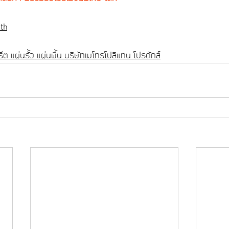
th
ต แผ่นรั้ว แผ่นพื้น บริษัทเมโทรโปลิแทน โปรดักส์