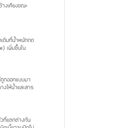
นข้างเคียงขณะ
เดิมที่น้ำหนักกด
 เพิ่มขึ้นใน
ด้ถูกออกแบบมา
งทางให้น้ำและสาร
ัวที่แตกต่างกัน 
บิดเบี้ยวจนปิดไม่