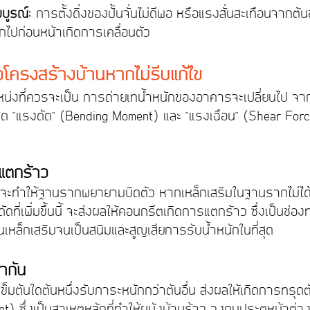
มบูรณ์:
 การตั้งดิ่งของปั้นจั่นไม่ดีพอ หรือแรงสั่นสะเทือนจากต้
อกไปก่อนหน้าเกิดการเคลื่อนตัว
อโครงสร้างบ้านหากไม่รีบแก้ไข
ตำแหน่งที่ควรจะเป็น การถ่ายเทน้ำหนักของอาคารจะเปลี่ยนไป จาก
ด "แรงดัด" (Bending Moment) และ "แรงเฉือน" (Shear Force)
แตกร้าว
นย์จะทำให้ฐานรากพยายามบิดตัว หากเหล็กเสริมในฐานรากไม่ไ
ัดที่เพิ่มขึ้นนี้ จะส่งผลให้คอนกรีตเกิดการแตกร้าว ซึ่งเป็นช่อ
อนเหล็กเสริมจนเป็นสนิมและสูญเสียการรับน้ำหนักในที่สุด
่ากัน
เข็มต้นใดต้นหนึ่งรับภาระหนักกว่าต้นอื่น ส่งผลให้เกิดการทรุดต
nt) ซึ่งเป็นสาเหตุหลักที่ทำให้ผนังบ้านร้าว วงกบประตูหน้าต่าง