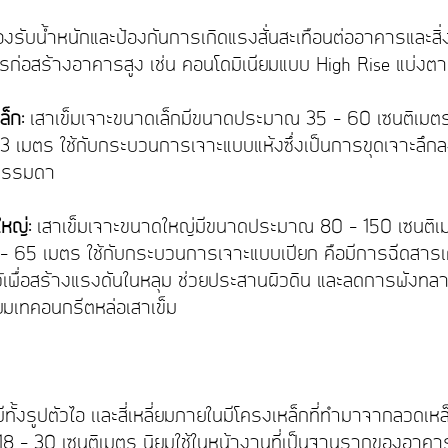
องรับน้ำหนักและป้องกันการเกิดแรงสั่นสะเทือนต่ออาคารและสิ่
รก่อสร้างอาคารสูง เช่น คอนโดมิเนียมแบบ High Rise แบ่งตาม
ล็ก:
 เสาเข็มเจาะขนาดเล็กมีขนาดประมาณ 35 - 60 เซนติเมตร 
3 เมตร ใช้กับกระบวนการเจาะแบบแห้งซึ่งเป็นการขุดเจาะลึกล
ะธรรมดา
หญ่:
 เสาเข็มเจาะขนาดใหญ่มีขนาดประมาณ 80 - 150 เซนติเ
5 - 65 เมตร ใช้กับกระบวนการเจาะแบบเปียก คือมีการฉีดสาร
ว้เพื่อสร้างแรงดันในหลุม ช่วยประสานผิวดิน และลดการพังทล
รียมเทคอนกรีตหล่อเสาเข็ม
ีทั้งรูปตัวไอ เเละสี่เหลี่ยมภายในมีโครงเหล็กที่ทำมาจากลวดเห
าด 18 - 30 เซนติเมตร นิยมใช้ในหน้างานที่เป็นฐานรากของอาคาร