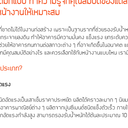
ต
มีกี่แบบ ทำความรู้จักคุณสมบัติของแต่
กหน้างานให้เหมาะสม
ที่ขาดไม่ได้ในงานก่อสร้าง เพราะเป็นฐานรากที่ช่วยรองรับน้ำ
กระจายลงดิน ทำให้อาคารมีความมั่นคง แข็งแรง ยกระดับคว
ยังช่วยให้อาคารทนทานต่อสภาวะต่าง ๆ ที่อาจเกิดขึ้นในอนาคต แ
เภทมีคุณสมบัติอย่างไร และควรเลือกใช้กับหน้างานแบบไหน เ
ี่ประเภท?
ัดแรง 
ิดอัดแรงเป็นเสาเข็มราคาประหยัด ผลิตได้คราวละมาก ๆ นิยมใช
าคารพาณิชย์ต่าง ๆ ผลิตจากปูนซีเมนต์ชนิดแข็งตัวเร็ว ภายใน
อัดแรงกำลังสูง สามารถรองรับน้ำหนักได้ต้นละประมาณ 10 