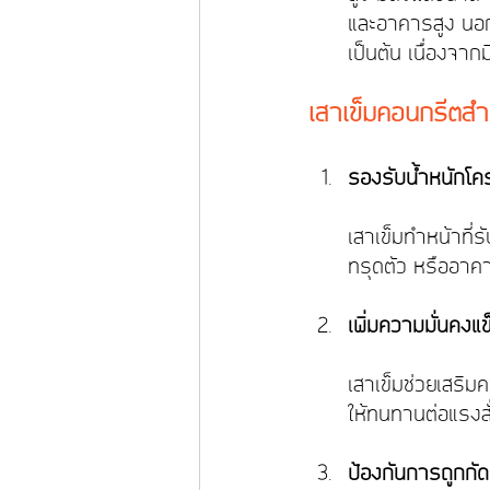
และอาคารสูง นอกจา
เป็นต้น เนื่องจากม
เสาเข็มคอนกรีตสำ
รองรับน้ำหนักโค
เสาเข็มทำหน้าที่
ทรุดตัว หรืออาค
เพิ่มความมั่นคงแ
เสาเข็มช่วยเสริม
ให้ทนทานต่อแรงส
ป้องกันการถูกก