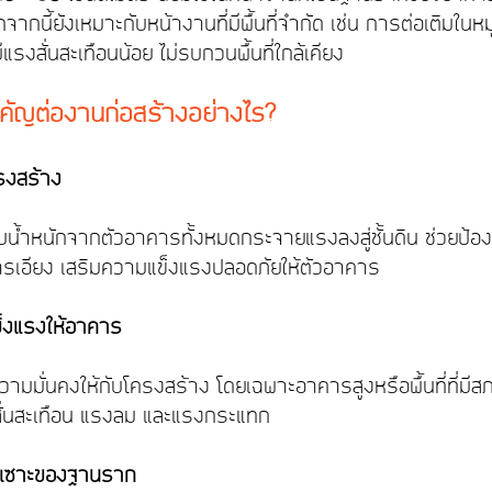
กนี้ยังเหมาะกับหน้างานที่มีพื้นที่จำกัด เช่น การต่อเติมในหม
ีแรงสั่นสะเทือนน้อย ไม่รบกวนพื้นที่ใกล้เคียง
คัญต่องานก่อสร้างอย่างไร?
รงสร้าง
รับน้ำหนักจากตัวอาคารทั้งหมดกระจายแรงลงสู่ชั้นดิน ช่วยป้อ
ารเอียง เสริมความแข็งแรงปลอดภัยให้ตัวอาคาร
ข็งแรงให้อาคาร
ความมั่นคงให้กับโครงสร้าง โดยเฉพาะอาคารสูงหรือพื้นที่ที่มีส
ั่นสะเทือน แรงลม และแรงกระแทก
ัดเซาะของฐานราก