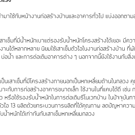
ัดแรง
ยมนำมาใช้กับหน้างานก่อสร้างบ้านและอาคารทั่วไป แบ่งออกตามล
เสาเข็มที่มีน้ำหนักเบาแต่รองรับน้ำหนักโครงสร้างได้เยอะ มีค
งานได้หลากหลาย นิยมใช้เสาเข็มตัวไอในงานก่อสร้างบ้าน ที่
บ่อน้ำ และการต่อเติมอาคารต่าง ๆ นอกจากนี้ยังใช้งานกับสิ่ง
 เป็นเสาเข็มที่มีโครงสร้างภายนอกเป็นหกเหลี่ยมด้านในกลวง ค
เหมาะกับการก่อสร้างอาคารขนาดเล็ก ใช้งานในที่แคบได้ดี เช่น
ว หรือใช้รองรับน้ำหนักในการต่อเติมรีโนเวทบ้าน ในปัจจุบันทา
ตัวไอ 13 ผลิตด้วยกระบวนการผลิตที่ได้คุณภาพ ลดปัญหาควา
บน้ำหนักได้เท่ากันกับเสาเข็มหกเหลี่ยมกลวง