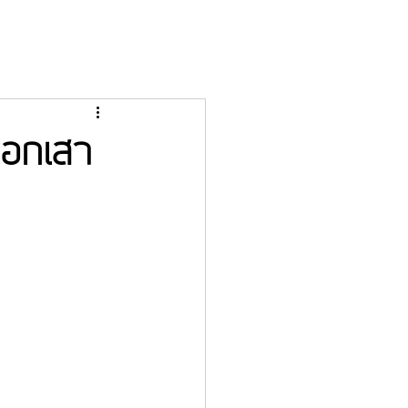
ือกเสา