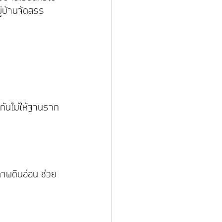
ู่บ้านจัดสรร 
งกันไม่ให้ฐานราก
ภาพดินอ่อน ช่วย