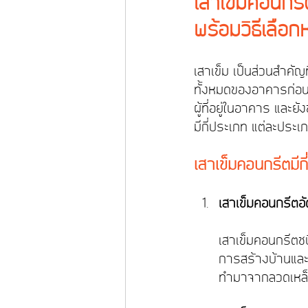
เสาเข็มคอนกรี
พร้อมวิธีเลือ
เสาเข็ม เป็นส่วนสำคัญ
ทั้งหมดของอาคารก่อน
ผู้ที่อยู่ในอาคาร และ
มีกี่ประเภท แต่ละประ
เสาเข็มคอนกรีตมีก
เสาเข็มคอนกรีตอ
เสาเข็มคอนกรีตชน
การสร้างบ้านและอ
ทำมาจากลวดเหล็ก