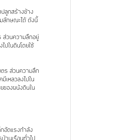
งปลูกสร้างข้าง
ลักษณะได้ ดังนี้
ส่วนความลึกอยู่
งไปในดินโดยใช้
มตร ส่วนความลึก
เคมีเหลวลงไปใน
ายของผนังดินใน
ล็กอัดแรงกำลัง
บ้านเรือนทั่วไป