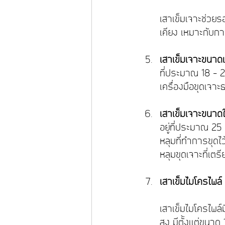
เสาเข็มเจาะช่วยร
เคียง เหมาะกับกา
เสาเข็มเจาะขนาดเ
ที่ประมาณ 18 - 2
เครื่องมือขุดเจา
เสาเข็มเจาะขนาดใ
อยู่ที่ประมาณ 2
หลุมที่ทำการขุดไ
หลุมขุดเจาะที่เต
เสาเข็มไมโครไพล์
เสาเข็มไมโครไพล์ม
สูง มีตั้งเเต่ขน