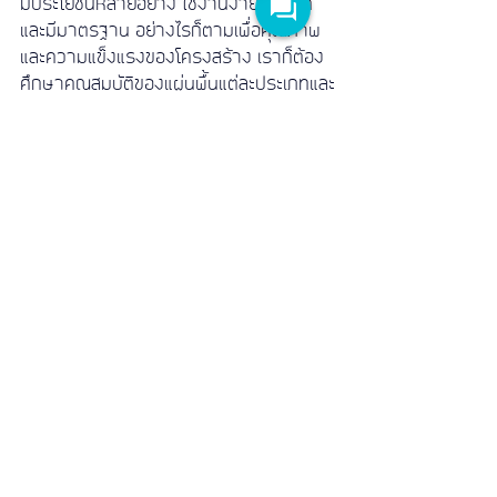
มีประโยชน์หลายอย่าง ใช้งานง่าย สะดวก 
และมีมาตรฐาน อย่างไรก็ตามเพื่อคุณภาพ
และความแข็งแรงของโครงสร้าง เราก็ต้อง
ศึกษาคุณสมบัติของแผ่นพื้นแต่ละประเภทและ
เลือกใช้แผ่นพื้นคอนกรีตอัดแรงให้เหมาะสม
กับหน้างานมากที่สุดด้วย
บริษัท เมโทรโปลิแทนโปรดักส์ จำกัด
 มี
ประสบการณ์ด้านการผลิต และจัดจำหน่าย
ผลิตภัณฑ์แผ่นพื้นสําเร็จรูป แผ่น
คอนกรีตอัดแรง ที่ได้รับการยอมรับจาก
ลูกค้าชั้นนำทั่วประเทศ ให้บริการจัดจำหน่าย
แผ่นพื้นคอนกรีตอัดแรง แผ่นพื้นสําเร็จรูป 
ราคาย่อมเยา พร้อมผลิตภัณฑ์
คอนกรีตอัดแรงประเภทต่าง ๆ ทั้งเสาเข็ม
คอนกรีต 
เสาเข็มไมโครไพล์
 เสาเข็มหก
เหลี่ยม เสาเข็มตัวไอ 
รั้วสำเร็จรูป
 ตลอดจน
คอนกรีตผสมเสร็จ
ที่มีคุณภาพสูง และยังคง
พัฒนาสินค้าอย่างต่อเนื่อง พร้อมบริการจัด